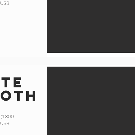
r USB.
nte
ooth
k (1.800
r USB.