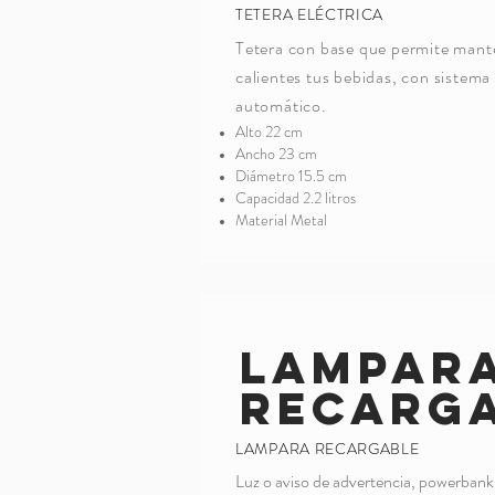
TETERA ELÉCTRICA
Tetera con base que permite mant
calientes tus bebidas, con sistem
automático.
Alto 22 cm
Ancho 23 cm
Diámetro 15.5 cm
Capacidad 2.2 litros
Material Metal
Lampar
Recarg
LAMPARA RECARGABLE
Luz o aviso de advertencia, powerban