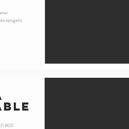
ener
a de apagado
a
able
k (1.800