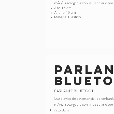
mAh), recargable con la luz solar o po
Alto 17 cm
Ancho 19 cm
Material Plástico
Parla
Bluet
PARLANTE BLUETOOTH
Luz o aviso de advertencia, powerban
mAh), recargable con la luz solar o po
Alto 8cm