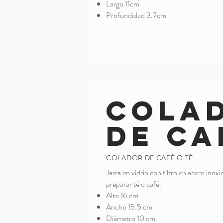
Largo 11cm
Profundidad 3.7cm
Cola
de Ca
COLADOR DE CAFÉ O TÉ
Jarra en vidrio con filtro en acero inox
preparar té o café.
Alto 16 cm
Ancho 15.5 cm
Diámetro 10 cm