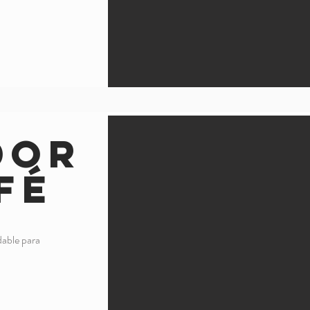
dor
fé
idable para