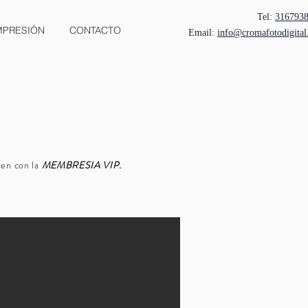
Tel:
316793
MPRESIÓN
CONTACTO
Email:
info@cromafotodigita
ten con la
MEMBRESIA VIP.