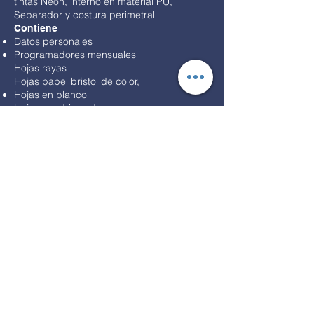
tintas Neón, interno en material PU,
Separador y costura perimetral
Contiene
Datos personales
Programadores mensuales
Hojas rayas
Hojas papel bristol de color,
Hojas en blanco
Hojas cuadriculadas
Colores
Azul oscuro - Gris
-
Vino tinto
- Tierra -
Azul
Claro
-
Verde claro
-
Lila pastel
-
Palo Rosa
COTIZAR
Cuaderno 7 Materias