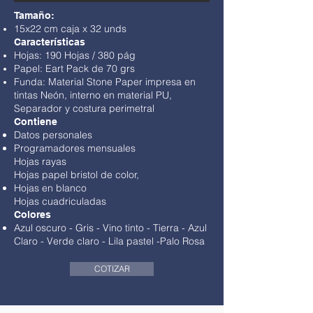
Tamaño:
15x22 cm caja x 32 unds
Características
Hojas: 190 Hojas / 380 pág
Papel: Eart Pack de 70 grs
Funda: Material Stone Paper impresa en
tintas Neón, interno en material PU,
Separador y costura perimetral
Contiene
Datos personales
Programadores mensuales
Hojas rayas
Hojas papel bristol de color,
Hojas en blanco
Hojas cuadriculadas
Colores
Azul oscuro - Gris
-
Vino tinto
- Tierra -
Azul
Claro
-
Verde claro
-
Lila pastel
-
Palo Rosa
COTIZAR